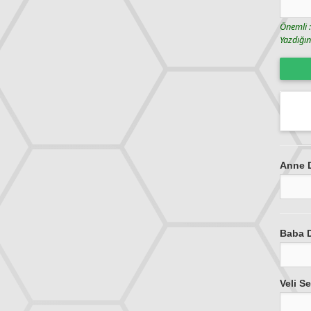
Önemli :
Yazdığı
Anne 
Baba 
Veli S