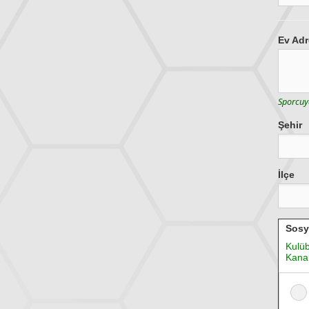
Ev Adr
Sporcuya
Şehir
İlçe
Sosy
Kulüb
Kanal