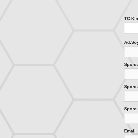
TC Kim
Ad,So
Sporc
Sporc
Sporcu
Email